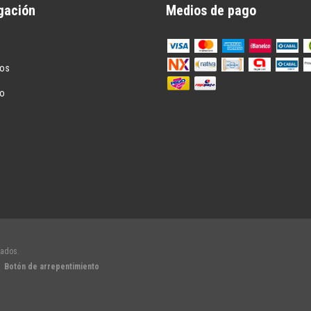
gación
Medios de pago
tos
to
vados.
Botón de arrepentimiento